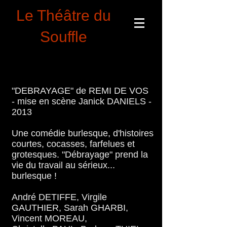
Le Théâtre du
Souffle
© 2023 by THEATER COMPANY. No animals were
harmed in the making of this site.
"DEBRAYAGE" de REMI DE VOS
- mise en scène Janick DANIELS -
2013
Une comédie burlesque, d'histoires
courtes, cocasses, farfelues et
grotesques. "Débrayage" prend la
vie du travail au sérieux...
burlesque !
André DETIFFE, Virgile
GAUTHIER, Sarah GHARBI,
Vincent MOREAU,